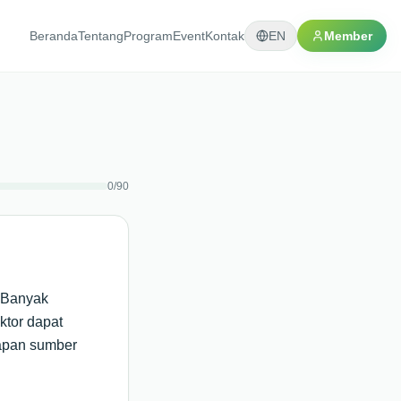
Beranda
Tentang
Program
Event
Kontak
EN
Member
0
/
90
. Banyak
ktor dapat
iapan sumber