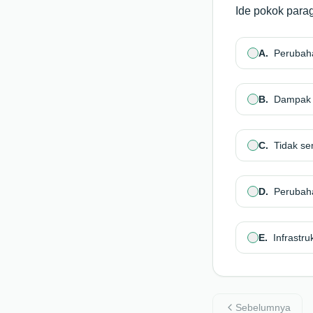
Ide pokok para
A
.
Perubaha
B
.
Dampak t
C
.
Tidak se
D
.
Perubahan
E
.
Infrastr
Sebelumnya