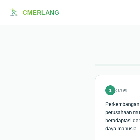
CMERLANG
1
dari
90
Perkembangan t
perusahaan mul
beradaptasi de
daya manusia.